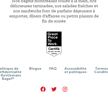
Nos bagels montréalais roulés à la main, nos
délicieuses tartinades, nos salades fraîches et
nos sandwichs font de parfaits déjeuners à
emporter, dîners d’affaires ou petits plaisirs de
fin de soirée.
olitique de
Blogue
FAQ
Accessibilité
Termes
nfidentialité
et politiques
Conditi
 Kettlemans
Bagel®