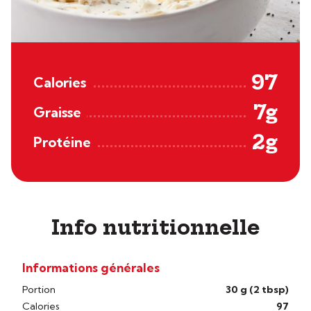
97
Calories
7g
Graisse
2g
Protéine
Info nutritionnelle
Informations générales
Portion
30 g (2 tbsp)
Calories
97