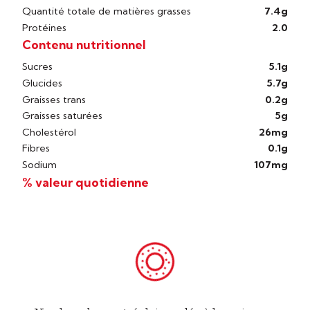
Quantité totale de matières grasses
7.4g
Protéines
2.0
Contenu nutritionnel
Sucres
5.1g
Glucides
5.7g
Graisses trans
0.2g
Graisses saturées
5g
Cholestérol
26mg
Fibres
0.1g
Sodium
107mg
% valeur quotidienne