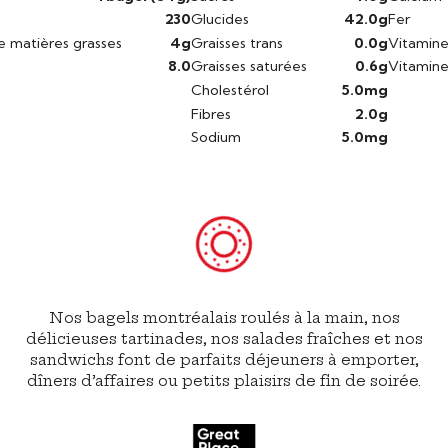
230
Glucides
42.0g
Fer
e matières grasses
4g
Graisses trans
0.0g
Vitamin
8.0
Graisses saturées
0.6g
Vitamin
Cholestérol
5.0mg
Fibres
2.0g
Sodium
5.0mg
Nos bagels montréalais roulés à la main, nos
délicieuses tartinades, nos salades fraîches et nos
sandwichs font de parfaits déjeuners à emporter,
dîners d’affaires ou petits plaisirs de fin de soirée.