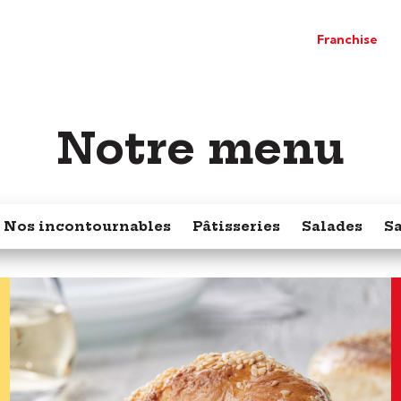
Franchise
Notre menu
Nos incontournables
Pâtisseries
Salades
S