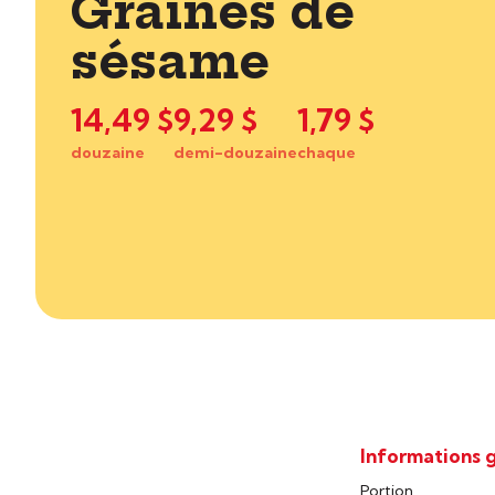
Graines de
sésame
14,49 $
9,29 $
1,79 $
douzaine
demi-douzaine
chaque
Informations 
Portion