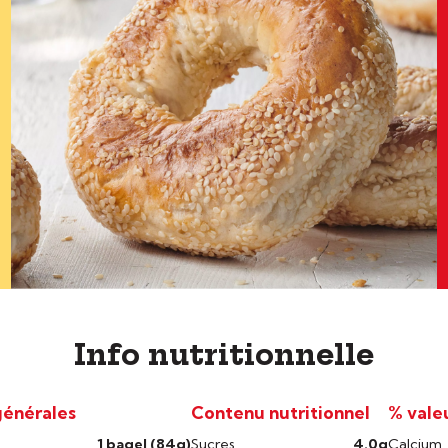
Info nutritionnelle
générales
Contenu nutritionnel
% vale
1 bagel (84g)
Sucres
4.0g
Calcium