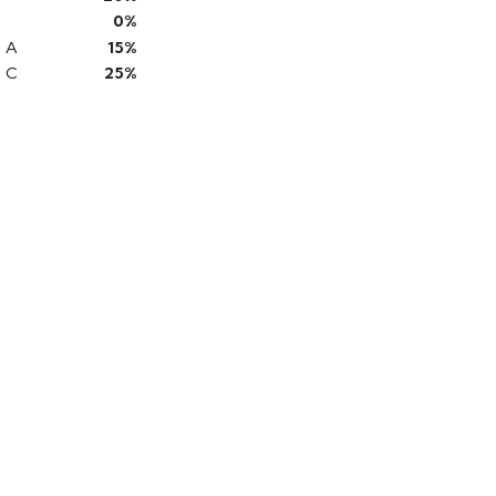
0%
e A
15%
e C
25%