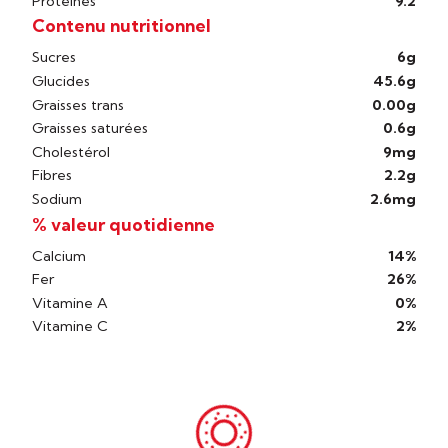
Protéines
9.2
Contenu nutritionnel
Sucres
6g
Glucides
45.6g
Graisses trans
0.00g
Graisses saturées
0.6g
Cholestérol
9mg
Fibres
2.2g
Sodium
2.6mg
% valeur quotidienne
Calcium
14%
Fer
26%
Vitamine A
0%
Vitamine C
2%