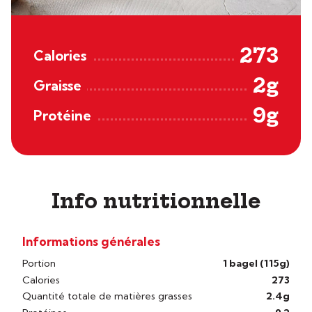
273
Calories
2g
Graisse
9g
Protéine
Info nutritionnelle
Informations générales
Portion
1 bagel (115g)
Calories
273
Quantité totale de matières grasses
2.4g