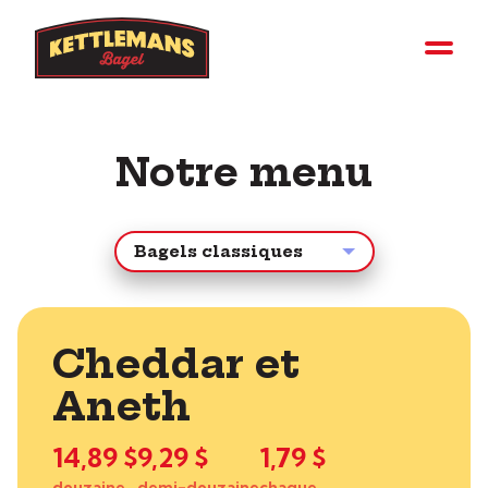
Notre menu
Cheddar et
Aneth
14,89 $
9,29 $
1,79 $
douzaine
demi-douzaine
chaque