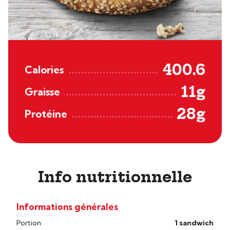
400.6
Calories
11g
Graisse
28g
Protéine
Info nutritionnelle
Informations générales
Portion
1 sandwich