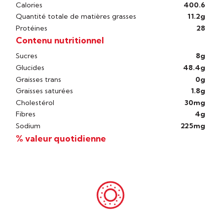
Calories
400.6
Quantité totale de matières grasses
11.2g
Protéines
28
Contenu nutritionnel
Sucres
8g
Glucides
48.4g
Graisses trans
0g
Graisses saturées
1.8g
Cholestérol
30mg
Fibres
4g
Sodium
225mg
% valeur quotidienne